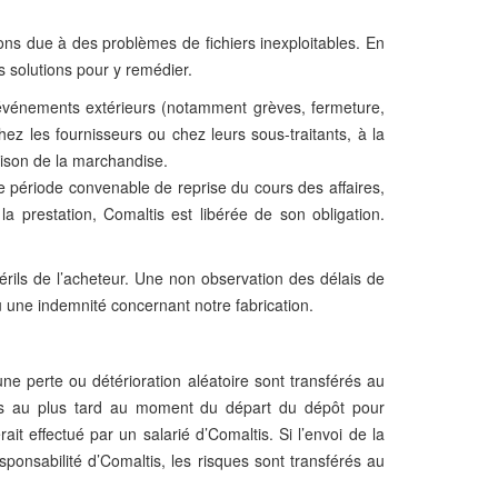
ions due à des problèmes de fichiers inexploitables. En
es solutions pour y remédier.
s événements extérieurs (notamment grèves, fermeture,
 les fournisseurs ou chez leurs sous-traitants, à la
aison de la marchandise.
ne période convenable de reprise du cours des affaires,
la prestation, Comaltis est libérée de son obligation.
rils de l’acheteur. Une non observation des délais de
 une indemnité concernant notre fabrication.
ne perte ou détérioration aléatoire sont transférés au
mais au plus tard au moment du départ du dépôt pour
it effectué par un salarié d’Comaltis. Si l’envoi de la
sponsabilité d’Comaltis, les risques sont transférés au