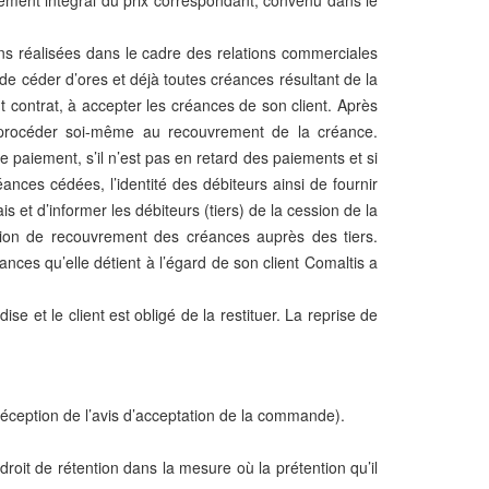
iement intégral du prix correspondant, convenu dans le
ons réalisées dans le cadre des relations commerciales
– de céder d’ores et déjà toutes créances résultant de la
 contrat, à accepter les créances de son client. Après
de procéder soi-même au recouvrement de la créance.
paiement, s’il n’est pas en retard des paiements et si
créances cédées, l’identité des débiteurs ainsi de fournir
 et d’informer les débiteurs (tiers) de la cession de la
sation de recouvrement des créances auprès des tiers.
ces qu’elle détient à l’égard de son client Comaltis a
 et le client est obligé de la restituer. La reprise de
 réception de l’avis d’acceptation de la commande).
roit de rétention dans la mesure où la prétention qu’il