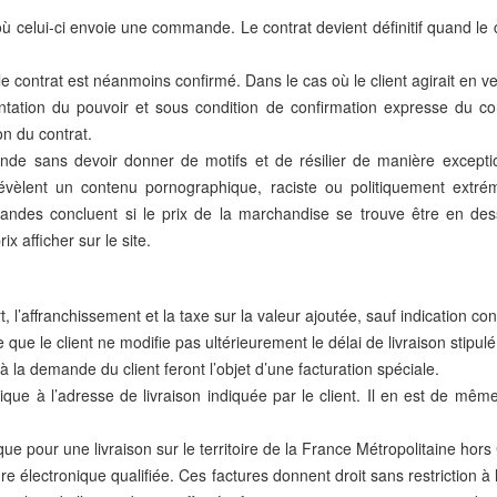
 où celui-ci envoie une commande. Le contrat devient définitif quand le
, le contrat est néanmoins confirmé. Dans le cas où le client agirait en v
ntation du pouvoir et sous condition de confirmation expresse du con
on du contrat.
nde sans devoir donner de motifs et de résilier de manière exceptio
vèlent un contenu pornographique, raciste ou politiquement extrémi
andes concluent si le prix de la marchandise se trouve être en des
x afficher sur le site.
, l’affranchissement et la taxe sur la valeur ajoutée, sauf indication 
ue le client ne modifie pas ultérieurement le délai de livraison stipulé da
à la demande du client feront l’objet d’une facturation spéciale.
que à l’adresse de livraison indiquée par le client. Il en est de mêm
e pour une livraison sur le territoire de la France Métropolitaine hors
 électronique qualifiée. Ces factures donnent droit sans restriction à 