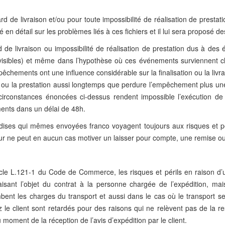
d de livraison et/ou pour toute impossibilité de réalisation de prestat
mé en détail sur les problèmes liés à ces fichiers et il lui sera proposé d
d de livraison ou impossibilité de réalisation de prestation dus à de
isibles) et même dans l’hypothèse où ces événements surviennent chez
chements ont une influence considérable sur la finalisation ou la livr
aison ou la prestation aussi longtemps que perdure l’empêchement plus u
es circonstances énoncées ci-dessus rendent impossible l’exécution de 
ments dans un délai de 48h.
ndises qui mêmes envoyées franco voyagent toujours aux risques et pé
ur ne peut en aucun cas motiver un laisser pour compte, une remise ou
cle L.121-1 du Code de Commerce, les risques et périls en raison d’u
aisant l’objet du contrat à la personne chargée de l’expédition, 
nt les charges du transport et aussi dans le cas où le transport sera
le client sont retardés pour des raisons qui ne relèvent pas de la re
moment de la réception de l’avis d’expédition par le client.