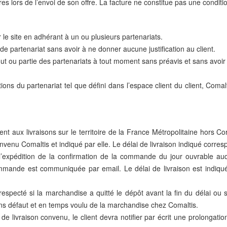
s lors de l’envoi de son offre. La facture ne constitue pas une condit
 le site en adhérant à un ou plusieurs partenariats.
e partenariat sans avoir à ne donner aucune justification au client.
ut ou partie des partenariats à tout moment sans préavis et sans avoir à
tions du partenariat tel que défini dans l’espace client du client, Co
ent aux livraisons sur le territoire de la France Métropolitaine hors Cor
enu Comaltis et indiqué par elle. Le délai de livraison indiqué corresp
 l’expédition de la confirmation de la commande du jour ouvrable au
mmande est communiquée par email. Le délai de livraison est indiqué
specté si la marchandise a quitté le dépôt avant la fin du délai ou s
 sans défaut et en temps voulu de la marchandise chez Comaltis.
de livraison convenu, le client devra notifier par écrit une prolongatio