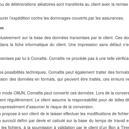
ou de détériorations aléatoires sont transférés au client avec la remis
ssurer l’expédition contre les dommages couverts par les assurances.
on
lusivement sur la base des données transmises par le client. Ces do
dans la fiche informatique du client. Une impression sans défaut n’e
ansmises par lui à Comaltis. Comaltis ne procède pas à une telle vérifi
 possibilités techniques, Comaltis peut également traiter des formats
ersion des données en formats, qui peuvent être traités, ces erreurs n
n mode CMJN, Comaltis peut convertir ces données. Lors de la convers
nent régulièrement. Le client assume la responsabilité pour de telles di
expressément d’assumer le risque de la conversion.
propose à son client de le laisser effectuer les modifications de fichie
n surcoût défini par devis et calculé sur la base du temps de travail e
 les fichiers, à la soumission à validation par le client d’un Bon à Tir