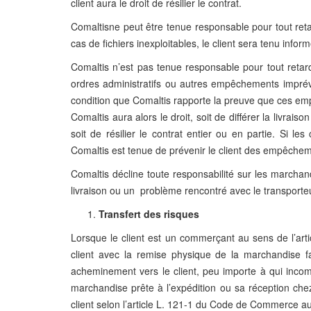
client aura le droit de résilier le contrat.
Comaltisne peut être tenue responsable pour tout retar
cas de fichiers inexploitables, le client sera tenu infor
Comaltis n’est pas tenue responsable pour tout retar
ordres administratifs ou autres empêchements imprév
condition que Comaltis rapporte la preuve que ces empê
Comaltis aura alors le droit, soit de différer la livr
soit de résilier le contrat entier ou en partie. Si l
Comaltis est tenue de prévenir le client des empêche
Comaltis décline toute responsabilité sur les marcha
livraison ou un problème rencontré avec le transporte
Transfert des risques
Lorsque le client est un commerçant au sens de l’arti
client avec la remise physique de la marchandise f
acheminement vers le client, peu importe à qui incombe
marchandise prête à l’expédition ou sa réception chez 
client selon l’article L. 121-1 du Code de Commerce au 