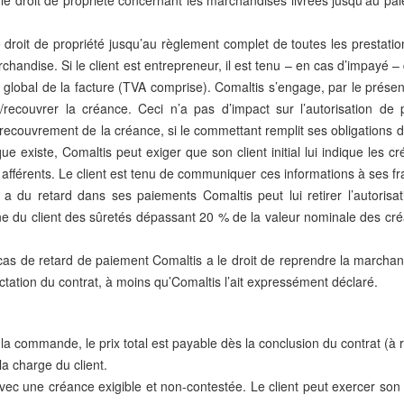
 le droit de propriété concernant les marchandises livrées jusqu’au pa
e droit de propriété jusqu’au règlement complet de toutes les prestati
archandise. Si le client est entrepreneur, il est tenu – en cas d’impayé 
lobal de la facture (TVA comprise). Comaltis s’engage, par le présent
er/recouvrer la créance. Ceci n’a pas d’impact sur l’autorisation 
couvrement de la créance, si le commettant remplit ses obligations de 
sque existe, Comaltis peut exiger que son client initial lui indique les 
afférents. Le client est tenu de communiquer ces informations à ses frais
ent a du retard dans ses paiements Comaltis peut lui retirer l’autori
e du client des sûretés dépassant 20 % de la valeur nominale des créan
as de retard de paiement Comaltis a le droit de reprendre la marchandise
ation du contrat, à moins qu’Comaltis l’ait expressément déclaré.
e la commande, le prix total est payable dès la conclusion du contrat (à
la charge du client.
avec une créance exigible et non-contestée. Le client peut exercer son d