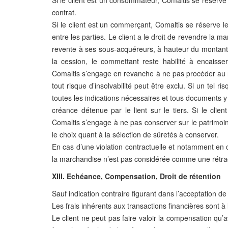
Si le client est un consommateur, Comaltis se réserve
contrat.
Si le client est un commerçant, Comaltis se réserve l
entre les parties. Le client a le droit de revendre la m
revente à ses sous-acquéreurs, à hauteur du montant g
la cession, le commettant reste habilité à encaiss
Comaltis s’engage en revanche à ne pas procéder au re
tout risque d’insolvabilité peut être exclu. Si un tel ri
toutes les indications nécessaires et tous documents y 
créance détenue par le lient sur le tiers. Si le cli
Comaltis s’engage à ne pas conserver sur le patrimoin
le choix quant à la sélection de sûretés à conserver.
En cas d’une violation contractuelle et notamment en c
la marchandise n’est pas considérée comme une rétract
XIII. Echéance, Compensation, Droit de rétention
Sauf indication contraire figurant dans l’acceptation d
Les frais inhérents aux transactions financières sont à 
Le client ne peut pas faire valoir la compensation qu’