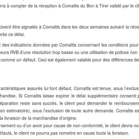
ra à compter de la réception à Comaltis du Bon à Tirer validé par le cli
oivent être signalés à Comaltis dans les deux semaines suivant la récep
rès ce délai.
t des indications données par Comaltis concernant les conditions pour
eurs RVB d’une résolution trop basse ou une utilisation de polices non
e comme un défaut. Ceci est également valable pour des différences 
ctéristiques assurés lui font défaut, Comaltis est tenue, sous l’exclusi
chandise. Si Comaltis laisse expirer le délai supplémentaire consenti 
réparation reste sans succès, le client peut demander le rembourseme
ion estimatoire), sous l’exclusion de toute autre demande. Comaltis 
 livraison de la marchandise d’origine.
sement ou d’un avoir pour cause de non-conformité, le client devra nous
fauts, le client ne pourra pas remettre en cause toute la livraison.